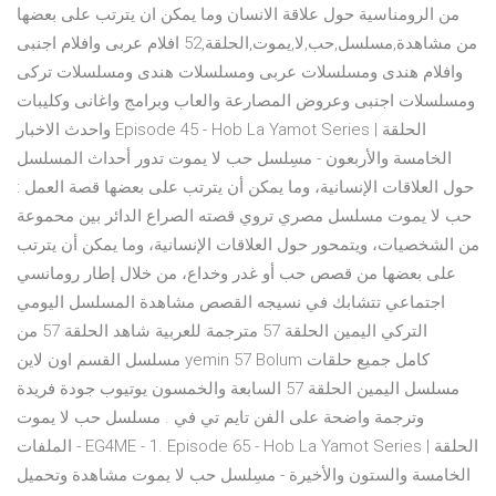
من الرومناسية حول علاقة الانسان وما يمكن ان يترتب على بعضها
من مشاهدة,مسلسل,حب,لا,يموت,الحلقة,52 افلام عربى وافلام اجنبى
وافلام هندى ومسلسلات عربى ومسلسلات هندى ومسلسلات تركى
ومسلسلات اجنبى وعروض المصارعة والعاب وبرامج واغانى وكليبات
واحدث الاخبار Episode 45 - Hob La Yamot Series | الحلقة
الخامسة والأربعون - مسِلسل حب لا يموت تدور أحداث المسلسل
حول العلاقات الإنسانية، وما يمكن أن يترتب على بعضها قصة العمل :
حب لا يموت مسلسل مصري تروي قصته الصراع الدائر بين محموعة
من الشخصيات، ويتمحور حول العلاقات الإنسانية، وما يمكن أن يترتب
على بعضها من قصص حب أو غدر وخداع، من خلال إطار رومانسي
اجتماعي تتشابك في نسيجه القصص مشاهدة المسلسل اليومي
التركي اليمين الحلقة 57 مترجمة للعربية شاهد الحلقة 57 من
مسلسل القسم اون لاين yemin 57 Bolum كامل جميع حلقات
مسلسل اليمين الحلقة 57 السابعة والخمسون يوتيوب جودة فريدة
وترجمة واضحة على الفن تايم تي في . مسلسل حب لا يموت
الملفات - EG4ME - 1. Episode 65 - Hob La Yamot Series | الحلقة
الخامسة والستون والأخيرة - مسِلسل حب لا يموت مشاهدة وتحميل