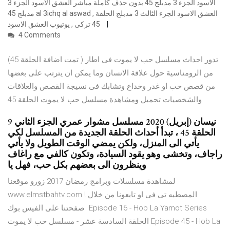
الاسود الجزء 3 مدبلج 45 بدون حذف كاملة مباشر العشق الاسود الجزء 3
مدبلج 45 al 3ichq al aswad , العشق الاسود الجزء الثالث 3 مدبلج الحلقة
45 تركى , يوتيوب العشق الاسود
4 Comments
(تمت اضافة الحلقة 45 ) تدور احداث مسلسل حب لا يموت فى اطار
من الرومناسية حول علاقة الانسان وما يمكن ان يترتب على بعضها
من قصص حب او غدر وخداع وتشابك فى نسيجة القصص والعلاقات
والشخصيات تحميل ومشاهدة مسلسل حب لا يموت الحلقة 45
9 نيسان (إبريل) 2020 مسلسل مشوار عمري الجزء الثاني
الحلقة 45 ، تبدأ أحداث الحلقة الجديدة من المسلسل لكي
يأتي الى المنزل، ولكن يمضي الوقت الطويل ولا يأتي
راجاف، وتخشى وهو يقود السيادة، وتكون كالفي مع راغاف
وينظرون الى بعضهم بكل حب، فهل يا
لمشاهدة مسلسلات وبرامج رمضان 2017 زورو موقعنا
www.elmstbahtv.com ! المصطبه تى فى او تابعونا من خلال
صفحتنا على الفيس بوك Episode 16 - Hob La Yamot Series
الحلقة السادسة عشر - مسلسل حب لا يموت Episode 45 - Hob La