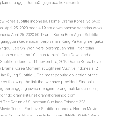
ng kamu tunggu, DramaQu juga ada kok seperti
ow korea subtitle indonesia. Home; Drama Korea. yg 540p
. April 25, 2020 pada 4:19 am downloadnya seharian wkwk.
sia April 25, 2020 50. Drama Korea Born Again Subtitle
rita gangguan kecemasan perpisahan, Kang Pa Rang mengaku
nggu. Lee Shi Won, versi perempuan mini Hitler, telah
apa pun selama 10 tahun terakhir. Cara Download di
e Subtitle Indonesia. 11 noviembre, 2019 Drama Korea Love
19 Drama Korea Moment at Eighteen Subtitle Indonesia. 21
ae Ryung Subtitle … The most popular collection of the
 by following the link that we have provided. Sinopsis
g bertanggung jawab mengirim orang mati ke dunia lain,
rakorindo dramakita.net dramakoreaindo.com
ad The Return of Superman Sub Indo Episode 323.
Movie Tune In For Love Subtitle Indonesia Nonton Movie
psis – Nonton Movie Tune In For Love GENRE : KOREA Pada