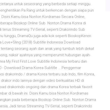
intanya untuk seseorang yang berbeda setiap minggu.
h menghentikan Pa Rang untuk berkencan dengan siapa pun
do. Disini Kamu bisa Nonton Kordramas Secara Online,
eberapa Bioskop Online Sub. Nonton Drama Korea di
di terus Streaming TV-Serial, seperti Drakorindo Sub
amu tunggu, DramaQu juga ada kok seperti BioskopKeren
a Love+Sling (2018) Subtitle Indonesia Download
ah tentang seorang ayah dan anak yang tumbuh lebih dekat
Woong, naksir ayahnya yang memperumit hubungan ayah-
a My First First Love Subtitle Indonesia terbaru dan
O - Download Drama Korea Subtitle … Penggemar
i drakorindo / drama Korea terbaru sub Indo, film Korea,
 drakor indo lainnya dengan video berkualitas HD di
oad drakorindo ongoing dan drama Korea terbaik favorit
bar di bawah ini. Disini Kamu bisa Nonton Kordramas
ayangkan pada beberapa Bioskop Online Sub. Nonton Drama
nesia, Jadi terus Streaming TV-Serial, seperti Drakorindo