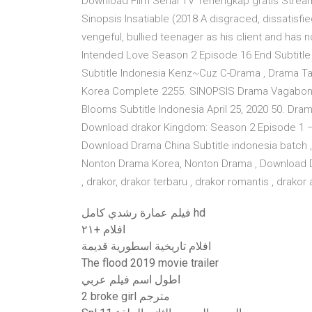
Download Film Serial TV Terlengkap gratis Stre
Sinopsis Insatiable (2018 A disgraced, dissatisfi
vengeful, bullied teenager as his client and has
Intended Love Season 2 Episode 16 End Subtitle
Subtitle Indonesia Kenz~Cuz C-Drama , Drama T
Korea Complete 2255. SINOPSIS Drama Vagabond
Blooms Subtitle Indonesia April 25, 2020 50. Dram
Download drakor Kingdom: Season 2 Episode 1 – 
Download Drama China Subtitle indonesia batch 
Nonton Drama Korea, Nonton Drama , Download Dra
, drakor, drakor terbaru , drakor romantis , drakor 
فيلم عمارة رشدي كامل hd
افلام +٢١
افلام تاريخية اسطورية قديمة
The flood 2019 movie trailer
اطول اسم فيلم عربي
2 broke girl مترجم