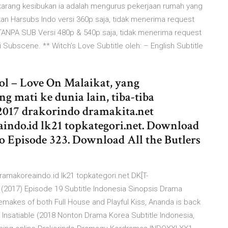
karang kesibukan ia adalah mengurus pekerjaan rumah yang
an Harsubs Indo versi 360p saja, tidak menerima request
/TANPA SUB Versi 480p & 540p saja, tidak menerima request
i Subscene. ** Witch’s Love Subtitle oleh: – English Subtitle
l – Love On Malaikat, yang
 mati ke dunia lain, tiba-tiba
2017 drakorindo dramakita.net
ndo.id lk21 topkategori.net. Download
 Episode 323. Download All the Butlers
amakoreaindo.id lk21 topkategori.net DK[T-
2017) Episode 19 Subtitle Indonesia Sinopsis Drama
remakes of both Full House and Playful Kiss, Ananda is back
 Insatiable (2018 Nonton Drama Korea Subtitle Indonesia,