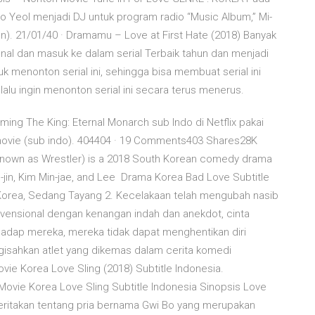
oo Yeol menjadi DJ untuk program radio “Music Album,” Mi-
). 21/01/40 · Dramamu – Love at First Hate (2018) Banyak
enal dan masuk ke dalam serial Terbaik tahun dan menjadi
 menonton serial ini, sehingga bisa membuat serial ini
lalu ingin menonton serial ini secara terus menerus.
ming The King: Eternal Monarch sub Indo di Netflix pakai
 movie (sub indo). 404404 · 19 Comments403 Shares28K
known as Wrestler) is a 2018 South Korean comedy drama
-jin, Kim Min-jae, and Lee Drama Korea Bad Love Subtitle
Korea, Sedang Tayang 2. Kecelakaan telah mengubah nasib
konvensional dengan kenangan indah dan anekdot, cinta
terhadap mereka, mereka tidak dapat menghentikan diri
isahkan atlet yang dikemas dalam cerita komedi
vie Korea Love Sling (2018) Subtitle Indonesia.
ovie Korea Love Sling Subtitle Indonesia Sinopsis Love
ceritakan tentang pria bernama Gwi Bo yang merupakan