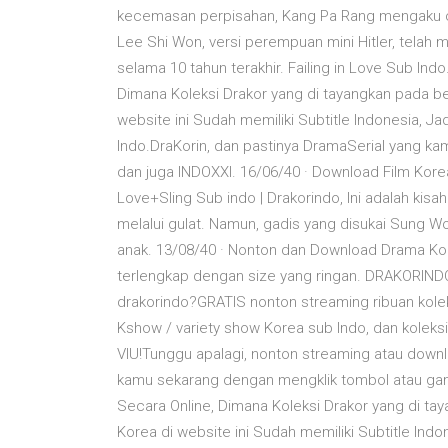
kecemasan perpisahan, Kang Pa Rang mengaku c
Lee Shi Won, versi perempuan mini Hitler, tela
selama 10 tahun terakhir. Failing in Love Sub In
Dimana Koleksi Drakor yang di tayangkan pada b
website ini Sudah memiliki Subtitle Indonesia, Ja
Indo.DraKorin, dan pastinya DramaSerial yang k
dan juga INDOXXI. 16/06/40 · Download Film Kore
Love+Sling Sub indo | Drakorindo, Ini adalah kis
melalui gulat. Namun, gadis yang disukai Sung 
anak. 13/08/40 · Nonton dan Download Drama Kore
terlengkap dengan size yang ringan. DRAKORIND
drakorindo?GRATIS nonton streaming ribuan koleks
Kshow / variety show Korea sub Indo, dan koleksi
VIU!Tunggu apalagi, nonton streaming atau downl
kamu sekarang dengan mengklik tombol atau gam
Secara Online, Dimana Koleksi Drakor yang di t
Korea di website ini Sudah memiliki Subtitle Indo