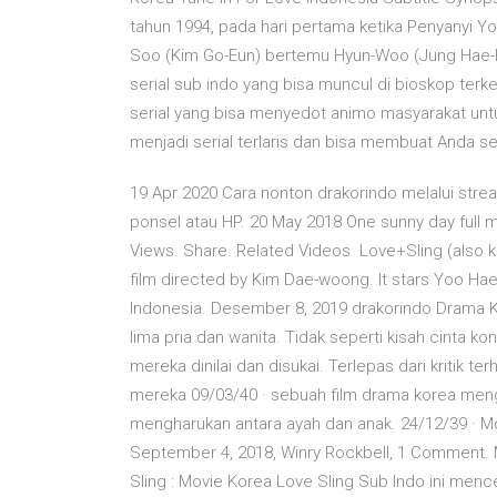
tahun 1994, pada hari pertama ketika Penyanyi Y
Soo (Kim Go-Eun) bertemu Hyun-Woo (Jung Hae-In
serial sub indo yang bisa muncul di bioskop terk
serial yang bisa menyedot animo masyarakat untuk
menjadi serial terlaris dan bisa membuat Anda se
19 Apr 2020 Cara nonton drakorindo melalui strea
ponsel atau HP. 20 May 2018 One sunny day full
Views. Share. Related Videos Love+Sling (also 
film directed by Kim Dae-woong. It stars Yoo Hae
Indonesia. Desember 8, 2019 drakorindo Drama 
lima pria dan wanita. Tidak seperti kisah cinta 
mereka dinilai dan disukai. Terlepas dari kritik 
mereka 09/03/40 · sebuah film drama korea meng
mengharukan antara ayah dan anak. 24/12/39 · Mo
September 4, 2018, Winry Rockbell, 1 Comment. M
Sling : Movie Korea Love Sling Sub Indo ini men