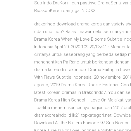
Sub Indo.DraKorin, dan pastinya DramaSerial ya
BioskopKeren dan juga INDOXXI.
drakorindo download drama korea dan variety sh
udah sub indo? Balas. mawarmelatisemuanyaindah
Drama Korea When My Love Blooms Subtitle Indone
Indonesia April 20, 2020 109 20/03/41 · Mende
cintanya untuk seseorang yang berbeda setiap mi
menghentikan Pa Rang untuk berkencan dengan si
drama korea di drakorindo. Drama Failing in Lov
With Flaws Subtitle Indonesia. 28 noviembre, 20
agosto, 2019 Drama Korea Rookie Historian Goo H
latest Korean dramas in Drakorindo7. You can see
Drama Korea High School – Love On Malaikat, yan
tiba-tiba menemukan dirinya bagian dari 2017 d
dramakoreaindo.id lk21 topkategori.net. Downlo
Download All the Butlers Episode 97 Sub Nonton 
Korea Tune In For Love Indonesia Subtitle Syno