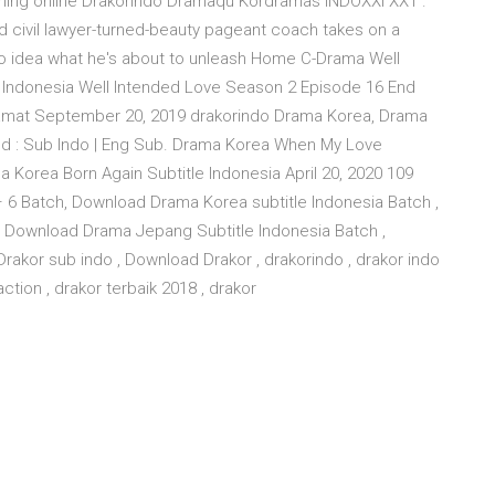
aming online Drakorindo Dramaqu Kordramas INDOXXI XX1 .
ed civil lawyer-turned-beauty pageant coach takes on a
 no idea what he's about to unleash Home C-Drama Well
 Indonesia Well Intended Love Season 2 Episode 16 End
amat September 20, 2019 drakorindo Drama Korea, Drama
 : Sub Indo | Eng Sub. Drama Korea When My Love
a Korea Born Again Subtitle Indonesia April 20, 2020 109
6 Batch, Download Drama Korea subtitle Indonesia Batch ,
, Download Drama Jepang Subtitle Indonesia Batch ,
kor sub indo , Download Drakor , drakorindo , drakor indo
action , drakor terbaik 2018 , drakor